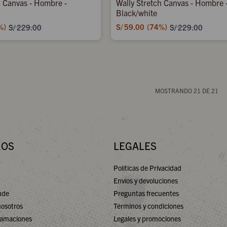
h Canvas - Hombre -
Wally Stretch Canvas - Hombre 
Black/white
S/
59.00
74
S/
229.00
S/
229.00
MOSTRANDO
21
DE
21
ROS
LEGALES
Políticas de Privacidad
Envíos y devoluciones
ude
Preguntas frecuentes
nosotros
Términos y condiciones
lamaciones
Legales y promociones