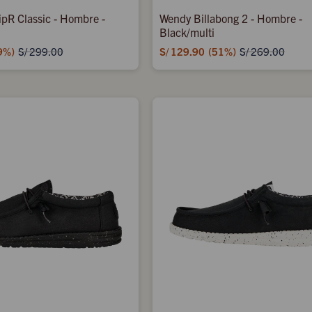
ipR Classic - Hombre -
Wendy Billabong 2 - Hombre -
Black/multi
9
S/
129.90
51
S/
299.00
S/
269.00