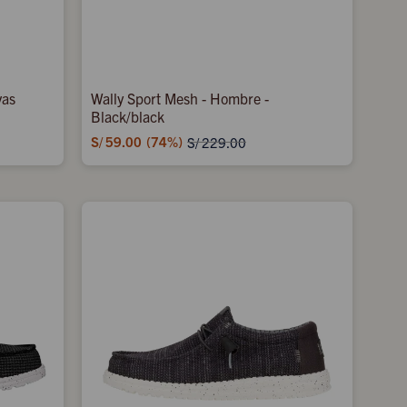
vas
Wally Sport Mesh - Hombre -
Black/black
S/
59.00
74
S/
229.00