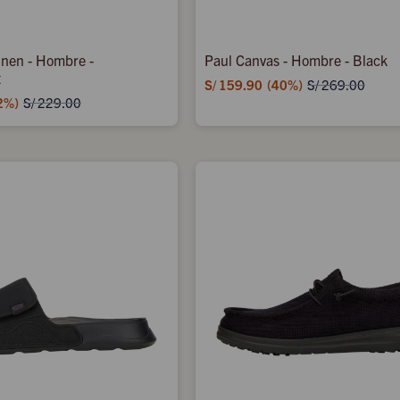
Linen - Hombre -
Paul Canvas - Hombre - Black
t
S/
159.90
40
S/
269.00
2
S/
229.00