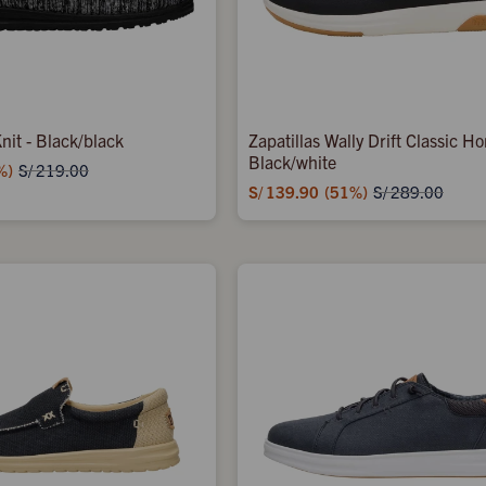
nit - Black/black
Zapatillas Wally Drift Classic H
Black/white
S/
219.00
S/
139.90
51
S/
289.00