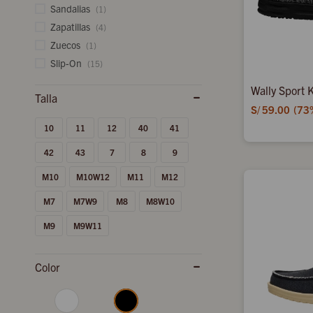
Sandalias
(1)
Zapatillas
(4)
Zuecos
(1)
Slip-On
(15)
Wally Sport K
S/
59.00
73
10
11
12
40
41
42
43
7
8
9
M10
M10W12
M11
M12
M7
M7W9
M8
M8W10
M9
M9W11
Color