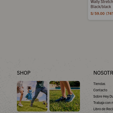
Wally Stretc
Black/black
S/
59.00
74
SHOP
NOSOT
Tiendas
Contacto
Sobre Hey D
Trabaja con 
Libro de Rec