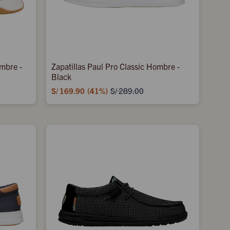
ombre -
Zapatillas Paul Pro Classic Hombre -
Black
S/
169.90
41
S/
289.00