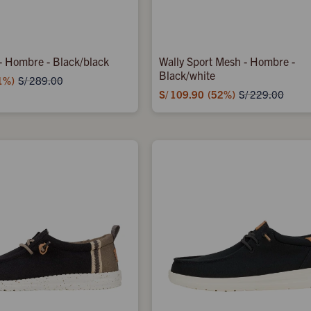
 - Hombre - Black/black
Wally Sport Mesh - Hombre -
Black/white
1
S/
289.00
S/
109.90
52
S/
229.00