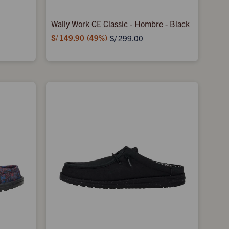
k
Wally Work CE Classic - Hombre - Black
S/
149.90
49
S/
299.00