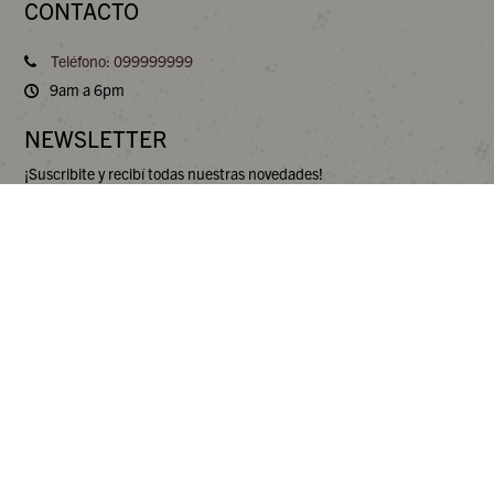
CONTACTO
Teléfono: 099999999
9am a 6pm
NEWSLETTER
¡Suscribite y recibí todas nuestras novedades!
Este sitio web es propiedad y está operado de forma independiente por
Gretel International SAC, un distribuidor autorizado de Crocs Europe
B.V., que opera bajo el nombre comercial de Hey Dude.

