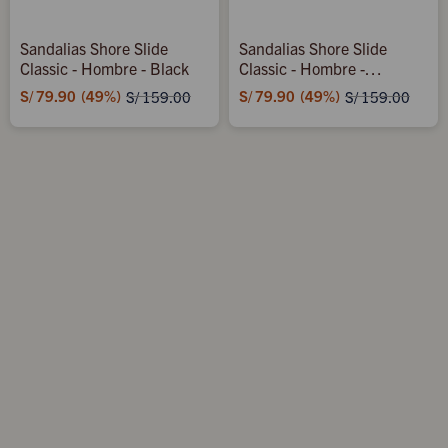
Sandalias Shore Slide
Sandalias Shore Slide
Classic - Hombre - Black
Classic - Hombre -
Downtown Brown/delicioso
S/
79.90
49
S/
79.90
49
S/
159.00
S/
159.00
Brown