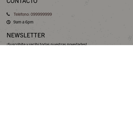
CONTACTO
Teléfono: 099999999
9am a 6pm
NEWSLETTER
¡Suscribite y recibí todas nuestras novedades!
Este sitio web es propiedad y está operado de forma independiente por
Gretel International SAC, un distribuidor autorizado de Crocs Europe
B.V., que opera bajo el nombre comercial de Hey Dude.

