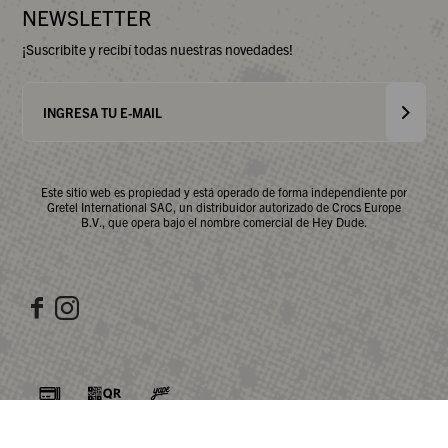
NEWSLETTER
¡Suscribite y recibí todas nuestras novedades!
Este sitio web es propiedad y está operado de forma independiente por
Gretel International SAC, un distribuidor autorizado de Crocs Europe
B.V., que opera bajo el nombre comercial de Hey Dude.

