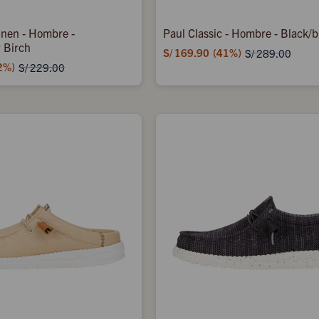
Linen - Hombre -
Paul Classic - Hombre - Black/b
r Birch
S/
169.90
41
S/
289.00
2
S/
229.00