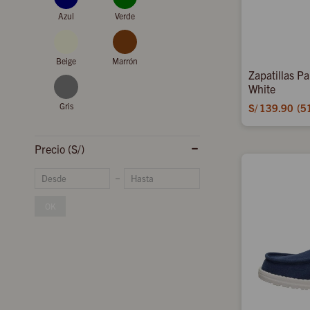
Azul
Verde
Beige
Marrón
Zapatillas P
White
Gris
S/
139.90
5
Precio
(S/)
OK