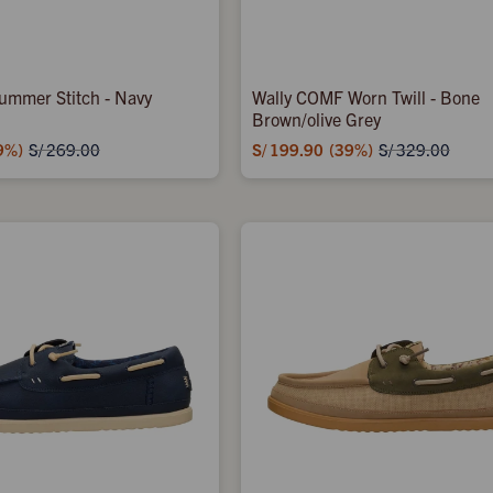
ummer Stitch - Navy
Wally COMF Worn Twill - Bone
Brown/olive Grey
9
S/
199.90
39
S/
269.00
S/
329.00