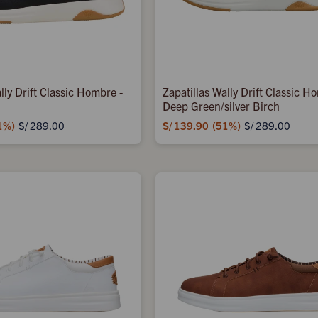
lly Drift Classic Hombre -
Zapatillas Wally Drift Classic H
Deep Green/silver Birch
1
S/
139.90
51
S/
289.00
S/
289.00