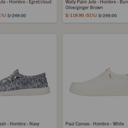
ute - Hombre - Egret/cloud
Wally Palm Jute - Hombre - Bur
Olive/ginger Brown
1
S/
119.90
51
S/
249.00
S/
249.00
ash - Hombre - Navy
Paul Canvas - Hombre - White