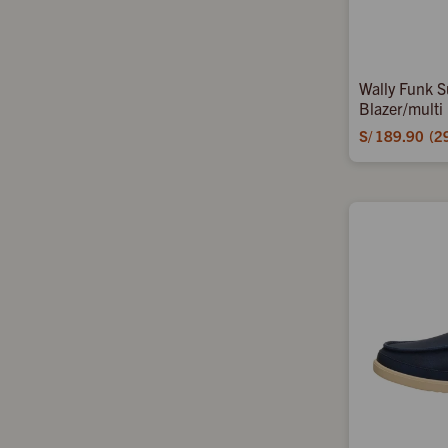
Wally Funk S
Blazer/multi
S/
189.90
2