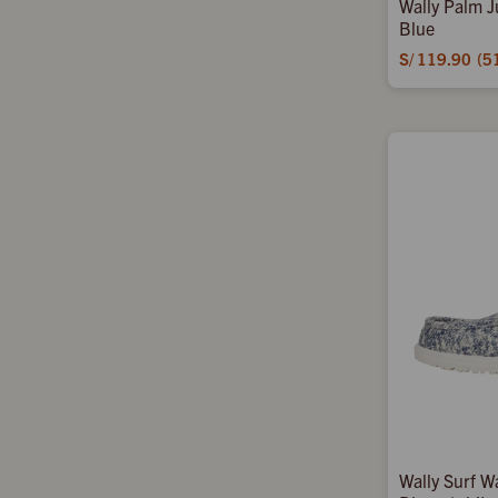
Wally Palm J
Blue
S/
119.90
5
Wally Surf W