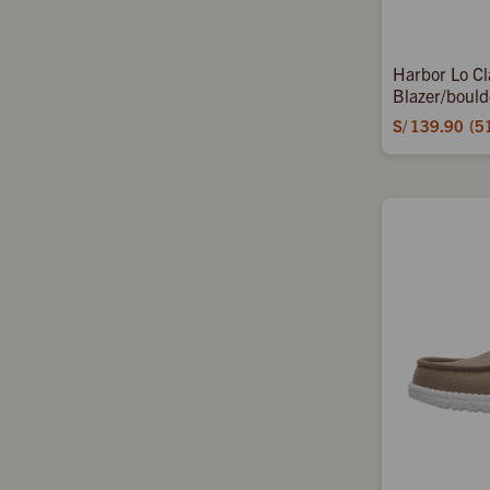
Harbor Lo Cl
Blazer/bould
S/
139.90
5