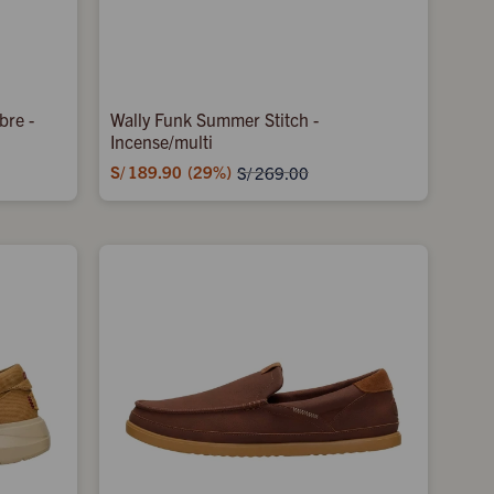
bre -
Wally Funk Summer Stitch -
Incense/multi
S/
189.90
29
S/
269.00