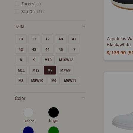
Zuecos
(1)
Slip-On
(31)
Zapatillas Wa
10
11
12
40
41
Black/white
42
43
44
45
7
S/
139.90
5
8
9
M10
M10W12
M11
M12
M7
M7W9
M8
M8W10
M9
M9W11
Color
Negro
Blanco