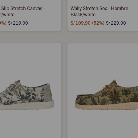
 Slip Stretch Canvas -
Wally Stretch Sox - Hombre -
n/white
Black/white
9
S/
109.90
52
S/
219.00
S/
229.00