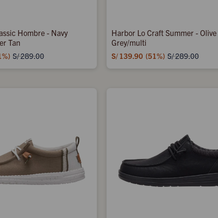
assic Hombre - Navy
Harbor Lo Craft Summer - Olive
er Tan
Grey/multi
1
S/
139.90
51
S/
289.00
S/
289.00