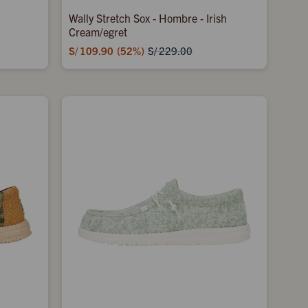
Wally Stretch Sox - Hombre - Irish
Cream/egret
S/
109.90
52
S/
229.00