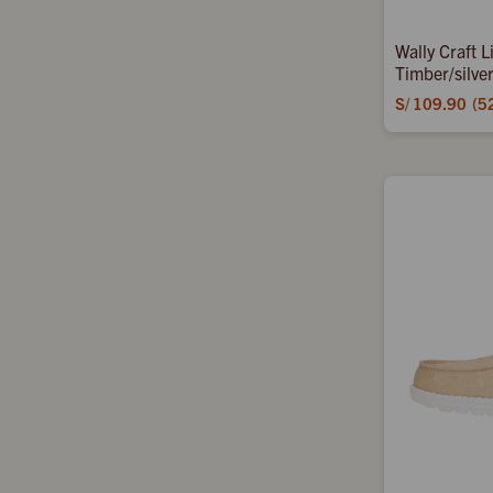
Wally Craft 
Timber/silve
S/
109.90
5