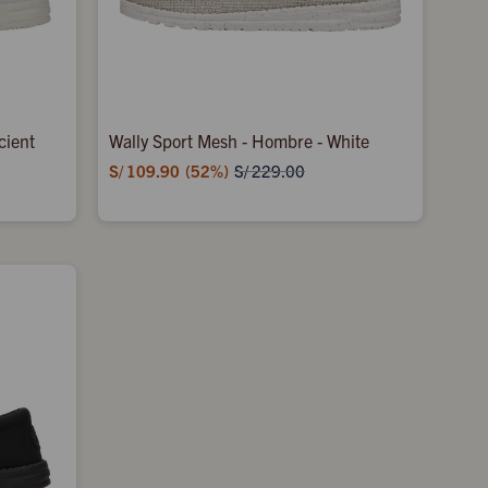
cient
Wally Sport Mesh - Hombre - White
S/
109.90
52
S/
229.00