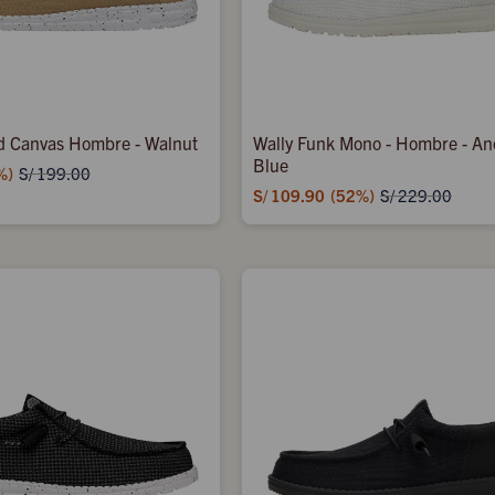
d Canvas Hombre - Walnut
Wally Funk Mono - Hombre - An
Blue
S/
199.00
S/
109.90
52
S/
229.00