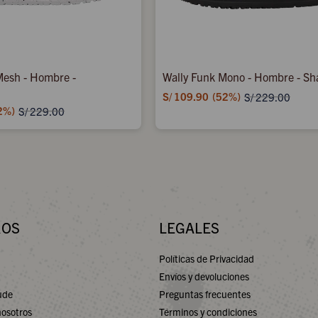
Mesh - Hombre -
Wally Funk Mono - Hombre - Sh
S/
109.90
52
S/
229.00
2
S/
229.00
ROS
LEGALES
Políticas de Privacidad
Envíos y devoluciones
ude
Preguntas frecuentes
nosotros
Términos y condiciones