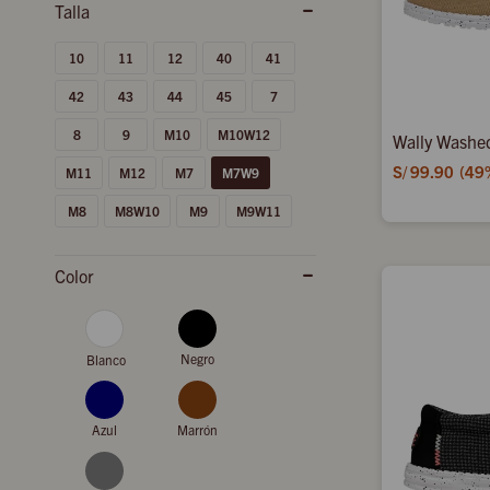
10
11
12
40
41
42
43
44
45
7
8
9
M10
M10W12
Wally Washe
S/
99.90
49
M11
M12
M7
M7W9
M8
M8W10
M9
M9W11
Color
Negro
Blanco
Azul
Marrón