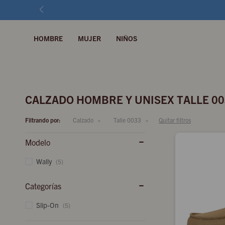
HOMBRE
MUJER
NIÑOS
CALZADO HOMBRE Y UNISEX TALLE 0
Filtrando por:
Calzado
Talle 0033
Quitar filtros
Modelo
Wally
(5)
Categorías
Slip-On
(5)