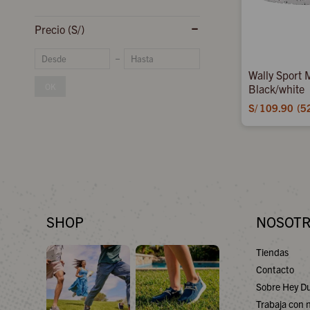
Gris
Precio
(S/)
Wally Sport 
OK
Black/white
S/
109.90
5
SHOP
NOSOT
Tiendas
Contacto
Sobre Hey D
Trabaja con 