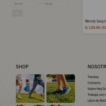
OK
Wendy Sequin
S/
129.90
5
SHOP
NOSOT
Tiendas
Contacto
Sobre Hey D
Trabaja con 
Libro de Rec