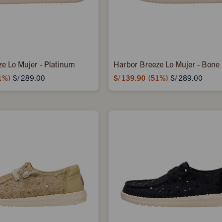
e Lo Mujer - Platinum
Harbor Breeze Lo Mujer - Bone
1
S/
139.90
51
S/
289.00
S/
289.00