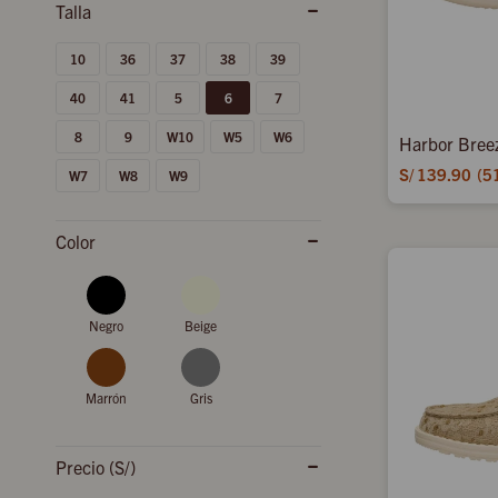
10
36
37
38
39
40
41
5
6
7
8
9
W10
W5
W6
Harbor Breez
S/
139.90
5
W7
W8
W9
Color
Negro
Beige
Marrón
Gris
Precio
(S/)