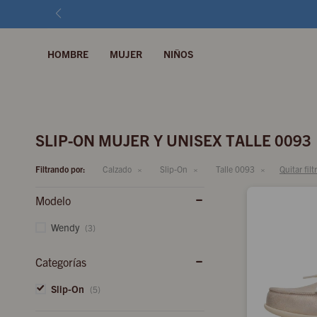
HOMBRE
MUJER
NIÑOS
SLIP-ON MUJER Y UNISEX TALLE 0093
Filtrando por:
Calzado
Slip-On
Talle 0093
Quitar filt
Modelo
Wendy
(3)
Categorías
Slip-On
(5)