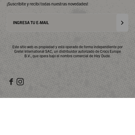
¡Suscribite y recibí todas nuestras novedades!
Este sitio web es propiedad y está operado de forma independiente por
Gretel International SAC, un distribuidor autorizado de Crocs Europe
B.V., que opera bajo el nombre comercial de Hey Dude.

