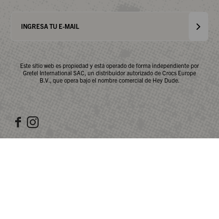
Este sitio web es propiedad y está operado de forma independiente por
Gretel International SAC, un distribuidor autorizado de Crocs Europe
B.V., que opera bajo el nombre comercial de Hey Dude.


© COPYRIGHT 2026 / HEY DUDE PERÚ