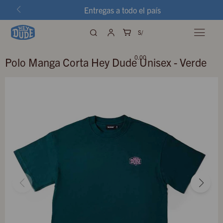
Entregas a todo el país
S/

0.00
Polo Manga Corta Hey Dude Unisex - Verde