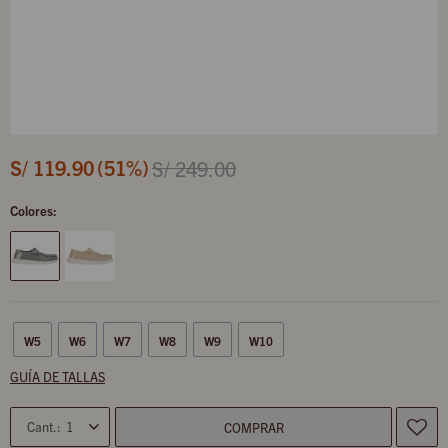
S/
119.90
51
S/
249.00
Colores:
W5
W6
W7
W8
W9
W10
GUÍA DE TALLAS
1
COMPRAR