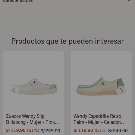
Productos que te pueden interesar
Zuecos Wendy Slip
Wendy Espadrille Retro
Billabong - Mujer - Pink
Palm - Mujer - Celadon
Multi/white
Green/white
S/
119.90
51
S/
119.90
51
S/
249.00
S/
249.00