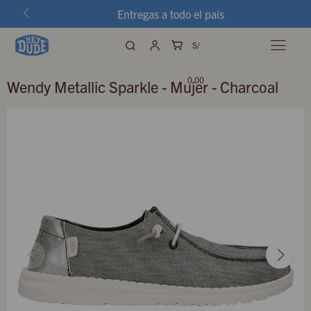
Entregas a todo el país
S/

0.00
Wendy Metallic Sparkle - Mujer - Charcoal