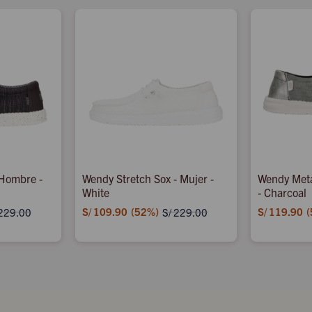
 Hombre -
Wendy Stretch Sox - Mujer -
Wendy Meta
White
- Charcoal
S/
109.90
52
S/
119.90
229.00
S/
229.00