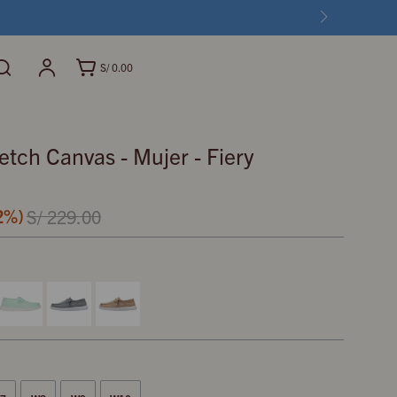
S/
0.00
tch Canvas - Mujer - Fiery
2
S/
229.00