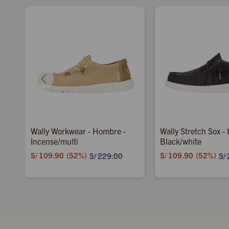
ey
Wally Workwear - Hombre -
Wally Stretch Sox -
Incense/multi
Black/white
S/
109.90
52
S/
109.90
52
S/
229.00
S/