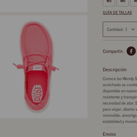
W5
W6
W
GUÍA DE TALLAS
1

Descripción
Conoce las Wendy St
acolchado se combin
disponible en nuevos
resistente y transp
necesidad de atar. S
para viajar: diseño
removible: amortigu
estabilidad y movim
Envíos