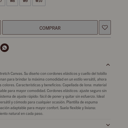
7
W8
W9
W10
COMPRAR

retch Canvas. Su diseño con cordones elásticos y cuello del tobillo
an para brindar la máxima comodidad en un estilo versátil, ahora
 colores. Características y beneficios: Capellada de lona: material
irable para mayor comodidad. Cordones elásticos: ajuste seguro sin
istema de ajuste rápido: fácil de poner y quitar sin esfuerzo. Ideal
 versátil y cómodo para cualquier ocasión. Plantilla de espuma
ación adaptable para mayor confort. Suela flexible y liviana:
iento natural en cada paso.