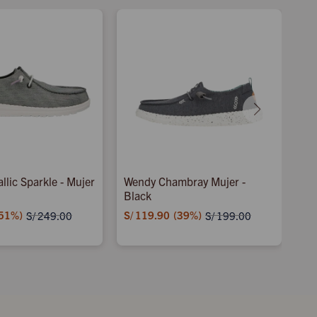
llic Sparkle - Mujer
Wendy Chambray Mujer -
Wa
Black
S/
51
S/
119.90
39
S/
249.00
S/
199.00