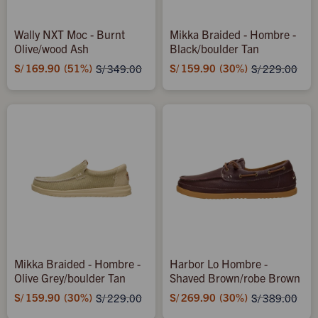
Wally NXT Moc - Burnt
Mikka Braided - Hombre -
Olive/wood Ash
Black/boulder Tan
S/
169.90
51
S/
159.90
30
S/
349.00
S/
229.00
Mikka Braided - Hombre -
Harbor Lo Hombre -
Olive Grey/boulder Tan
Shaved Brown/robe Brown
S/
159.90
30
S/
269.90
30
S/
229.00
S/
389.00