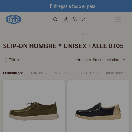
Entregas a todo el país
S/

0.00
SLIP-ON HOMBRE Y UNISEX TALLE 0105
Recomendados
Filtrando por:
Calzado
Slip-On
Talle 0105
Quitar filtros