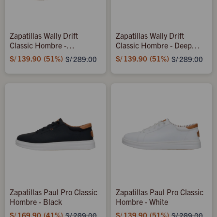
Zapatillas Wally Drift
Zapatillas Wally Drift
Classic Hombre -
Classic Hombre - Deep
Black/white
Green/silver Birch
S/
139.90
51
S/
139.90
51
S/
289.00
S/
289.00
Zapatillas Paul Pro Classic
Zapatillas Paul Pro Classic
Hombre - Black
Hombre - White
S/
169.90
41
S/
139.90
51
S/
289.00
S/
289.00