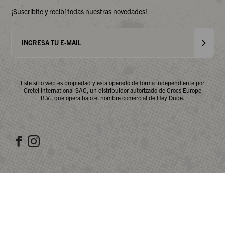
¡Suscribite y recibí todas nuestras novedades!
Este sitio web es propiedad y está operado de forma independiente por
Gretel International SAC, un distribuidor autorizado de Crocs Europe
B.V., que opera bajo el nombre comercial de Hey Dude.

