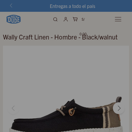
Entregas a todo el país
S/

0.00
Wally Craft Linen - Hombre - Black/walnut