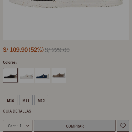
S/
109.90
52
S/
229.00
Colores:
M10
M11
M12
GUÍA DE TALLAS
1
COMPRAR