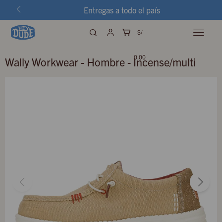
Entregas a todo el país
S/

0.00
Wally Workwear - Hombre - Incense/multi