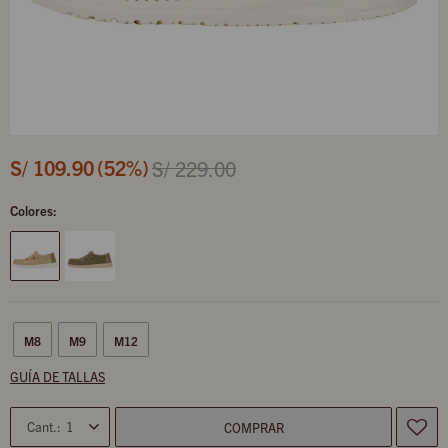
S/
109.90
52
S/
229.00
Colores:
M8
M9
M12
GUÍA DE TALLAS
1
COMPRAR