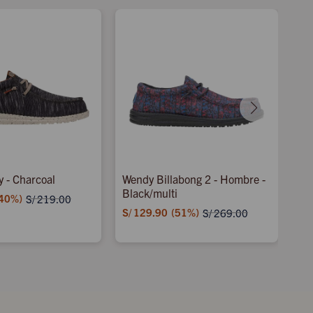
y - Charcoal
Wendy Billabong 2 - Hombre -
We
Black/multi
Bl
40
S/
219.00
S/
129.90
51
S/
S/
269.00