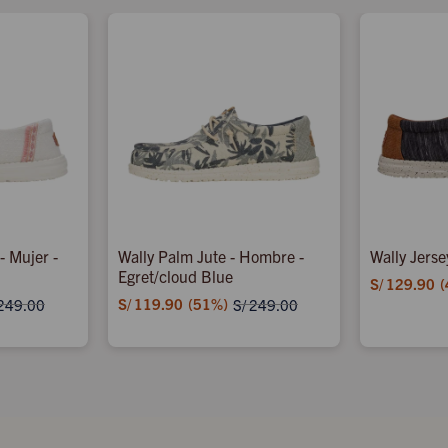
- Mujer -
Wally Palm Jute - Hombre -
Wally Jerse
Egret/cloud Blue
S/
129.90
S/
119.90
51
249.00
S/
249.00