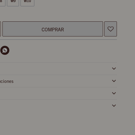
8
W9
W10
COMPRAR

uciones