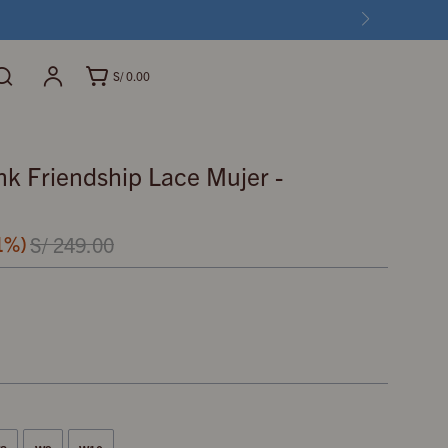
S/
0.00
k Friendship Lace Mujer -
1
S/
249.00