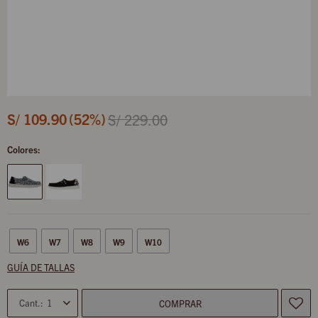
S/
109.90
52
S/
229.00
Colores:
W6
W7
W8
W9
W10
GUÍA DE TALLAS
1
COMPRAR