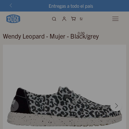
Entregas a todo el país
S/

0.00
Wendy Leopard - Mujer - Black/grey