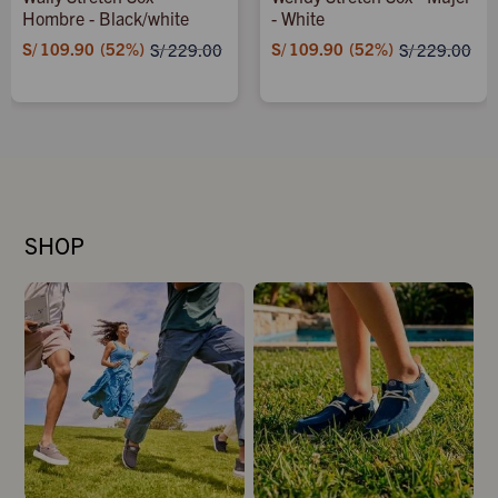
Hombre - Black/white
- White
S/
109.90
52
S/
109.90
52
S/
229.00
S/
229.00
SHOP