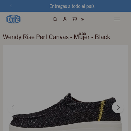
Entregas a todo el país
S/

0.00
Wendy Rise Perf Canvas - Mujer - Black