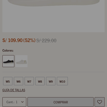
S/
109.90
52
S/
229.00
Colores:
W5
W6
W7
W8
W9
W10
GUÍA DE TALLAS
1
COMPRAR