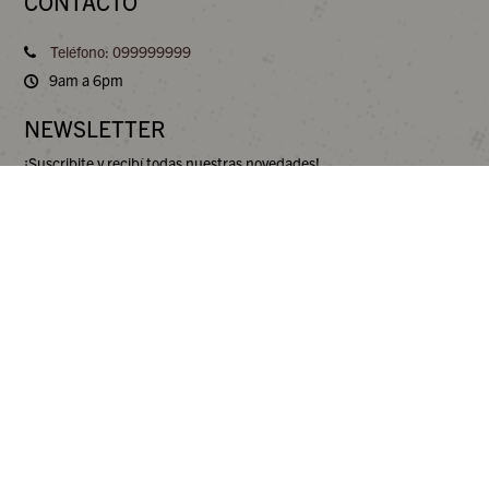
CONTACTO
Teléfono: 099999999
9am a 6pm
NEWSLETTER
¡Suscribite y recibí todas nuestras novedades!
Este sitio web es propiedad y está operado de forma independiente por
Gretel International SAC, un distribuidor autorizado de Crocs Europe
B.V., que opera bajo el nombre comercial de Hey Dude.

